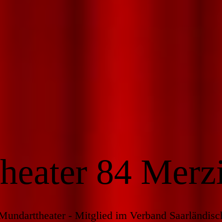
heater 84 Merz
Mundarttheater - Mitglied im Verband Saarländisc