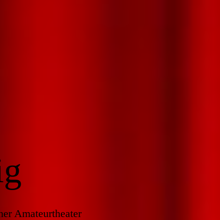
ig
her Amateurtheater